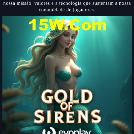
nossa missão, valores e a tecnologia que sustentam a nossa
comunidade de jogadores.