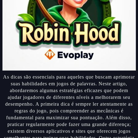
As dicas são essenciais para aqueles que buscam aprimorar
suas habilidades em jogos de palavras. Neste artigo,
abordaremos algumas estratégias eficazes que podem
ajudar jogadores de diferentes níveis a melhorarem seu
desempenho. A primeira dica é sempre ler atentamente as
regras do jogo, pois compreender as mecânicas é
fundamental para maximizar sua pontuação. Além disso,
praticar regularmente pode fazer uma grande diferença;
existem diversos aplicativos e sites que oferecem jogos
semelhantes para treinar suas habilidades. Outra estratégia