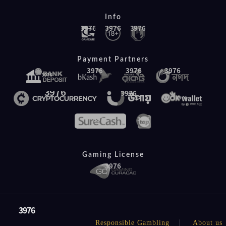
Info
Payment Partners
Gaming License
Responsible Gambling
About us