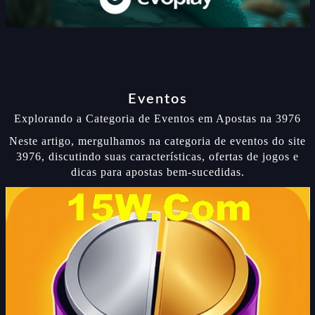
Eventos
Explorando a Categoria de Eventos em Apostas na 3976
Neste artigo, mergulhamos na categoria de eventos do site
3976, discutindo suas características, ofertas de jogos e
dicas para apostas bem-sucedidas.