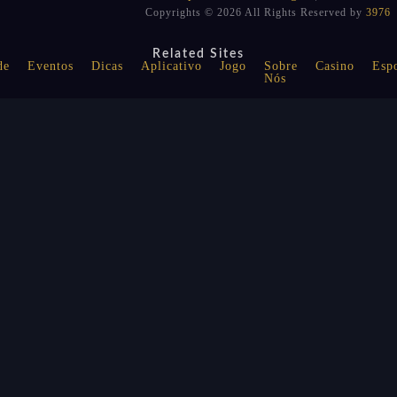
Copyrights © 2026 All Rights Reserved by
3976
Related Sites
de
Eventos
Dicas
Aplicativo
Jogo
Sobre
Casino
Espo
Nós