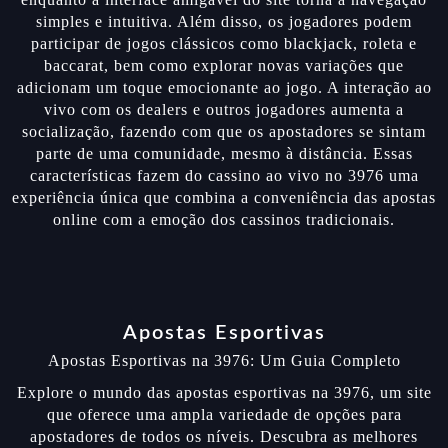
simples e intuitiva. Além disso, os jogadores podem
participar de jogos clássicos como blackjack, roleta e
baccarat, bem como explorar novas variações que
adicionam um toque emocionante ao jogo. A interação ao
vivo com os dealers e outros jogadores aumenta a
socialização, fazendo com que os apostadores se sintam
parte de uma comunidade, mesmo à distância. Essas
características fazem do cassino ao vivo no 3976 uma
experiência única que combina a conveniência das apostas
online com a emoção dos cassinos tradicionais.
Apostas Esportivas
Apostas Esportivas na 3976: Um Guia Completo
Explore o mundo das apostas esportivas na 3976, um site
que oferece uma ampla variedade de opções para
apostadores de todos os níveis. Descubra as melhores