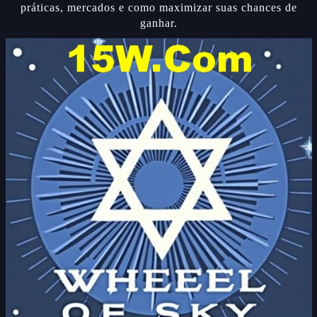
práticas, mercados e como maximizar suas chances de
ganhar.