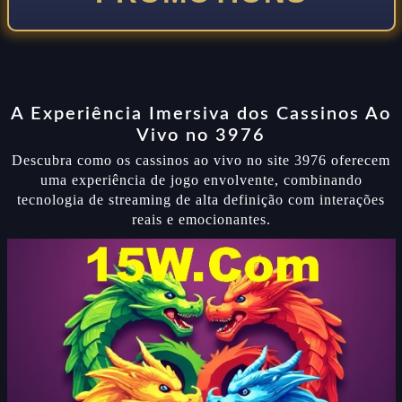
A Experiência Imersiva dos Cassinos Ao
Vivo no 3976
Descubra como os cassinos ao vivo no site 3976 oferecem
uma experiência de jogo envolvente, combinando
tecnologia de streaming de alta definição com interações
reais e emocionantes.