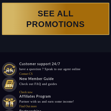
SEE ALL
PROMOTIONS
Customer support 24/7
have a question ? Speak to our agent online
Contact CS
New Member Guide
Check out FAQ and guides
Check now
Affiliates Program
Partner with us and earn some income!
Find Out more