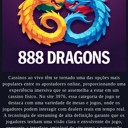
Cassinos ao vivo têm se tornado uma das opções mais
populares entre os apostadores online, proporcionando uma
experiência imersiva que se assemelha a estar em um
cassino físico. No site 3976, essa categoria de jogo se
destaca com uma variedade de mesas e jogos, onde os
jogadores podem interagir com dealers reais em tempo real.
A tecnologia de streaming de alta definição garante que os
jogadores tenham uma visão clara e envolvente do jogo,
enquanto a interface amigável do site torna a navegação