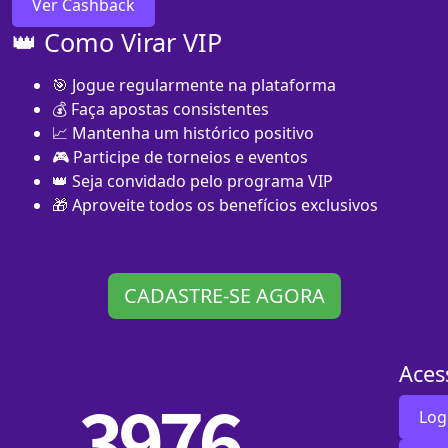
Ver Cashback
👑 Como Virar VIP
🎯 Jogue regularmente na plataforma
💰 Faça apostas consistentes
📈 Mantenha um histórico positivo
🎮 Participe de torneios e eventos
👑 Seja convidado pelo programa VIP
🎁 Aproveite todos os benefícios exclusivos
CADASTRE-SE AGORA
Aces
Log