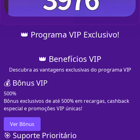
👑 Programa VIP Exclusivo!
👑 Benefícios VIP
Descubra as vantagens exclusivas do programa VIP
💰 Bônus VIP
500%
Bônus exclusivos de até 500% em recargas, cashback
especial e promoções VIP únicas!
Ver Bônus
🎯 Suporte Prioritário