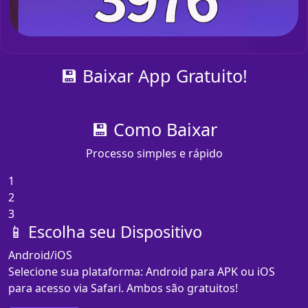
💾 Baixar App Gratuito!
💾 Como Baixar
Processo simples e rápido
1
2
3
📱 Escolha seu Dispositivo
Android/iOS
Selecione sua plataforma: Android para APK ou iOS
para acesso via Safari. Ambos são gratuitos!