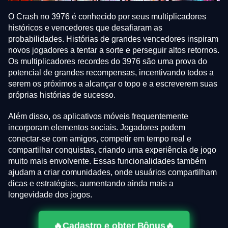
O Crash no 3976 é conhecido por seus multiplicadores
históricos e vencedores que desafiaram as
probabilidades. Histórias de grandes vencedores inspiram
novos jogadores a tentar a sorte e perseguir altos retornos.
Os multiplicadores recordes do 3976 são uma prova do
potencial de grandes recompensas, incentivando todos a
serem os próximos a alcançar o topo e a escreverem suas
próprias histórias de sucesso.
Além disso, os aplicativos móveis frequentemente
incorporam elementos sociais. Jogadores podem
conectar-se com amigos, competir em tempo real e
compartilhar conquistas, criando uma experiência de jogo
muito mais envolvente. Essas funcionalidades também
ajudam a criar comunidades, onde usuários compartilham
dicas e estratégias, aumentando ainda mais a
longevidade dos jogos.
🔥Cadastro e obter Bônus🔥