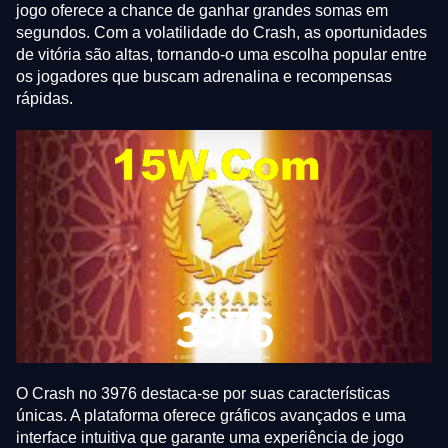
jogo oferece a chance de ganhar grandes somas em
segundos. Com a volatilidade do Crash, as oportunidades
de vitória são altas, tornando-o uma escolha popular entre
os jogadores que buscam adrenalina e recompensas
rápidas.
O Crash no 3976 destaca-se por suas características
únicas. A plataforma oferece gráficos avançados e uma
interface intuitiva que garante uma experiência de jogo