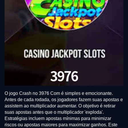
O jogo Crash no 3976 Com é simples e emocionante.
Antes de cada rodada, os jogadores fazem suas apostas e
assistem ao multiplicador aumentar. O objetivo é retirar
suas apostas antes que o multiplicador 'exploda'.
Estratégias incluem apostas mínimas para minimizar
riscos ou apostas maiores para maximizar ganhos. Este