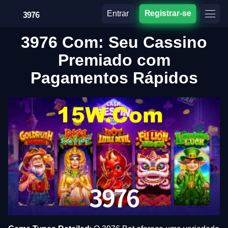
Entrar
Registrar-se
3976 Com: Seu Cassino
Premiado com
Pagamentos Rápidos