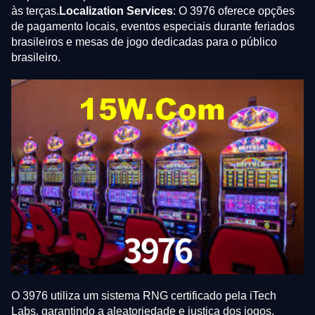
às terças.
Localization Services
: O 3976 oferece opções
de pagamento locais, eventos especiais durante feriados
brasileiros e mesas de jogo dedicadas para o público
brasileiro.
O 3976 utiliza um sistema RNG certificado pela iTech
Labs, garantindo a aleatoriedade e justiça dos jogos.