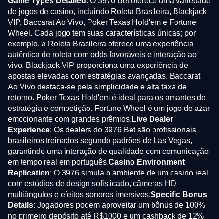
Game Types Detailed
: O 3976 Bet oferece uma variedade
de jogos de casino, incluindo Roleta Brasileira, Blackjack
VIP, Baccarat Ao Vivo, Poker Texas Hold'em e Fortune
Wheel. Cada jogo tem suas características únicas; por
exemplo, a Roleta Brasileira oferece uma experiência
autêntica de roleta com odds favoráveis e interação ao
vivo. Blackjack VIP proporciona uma experiência de
apostas elevadas com estratégias avançadas. Baccarat
Ao Vivo destaca-se pela simplicidade e alta taxa de
retorno. Poker Texas Hold'em é ideal para os amantes de
estratégia e competição. Fortune Wheel é um jogo de azar
emocionante com grandes prêmios.
Live Dealer
Experience
: Os dealers do 3976 Bet são profissionais
brasileiros treinados segundo padrões de Las Vegas,
garantindo uma interação de qualidade com comunicação
em tempo real em português.
Casino Environment
Replication
: O 3976 simula o ambiente de um casino real
com estúdios de design sofisticado, câmeras HD
multiângulos e efeitos sonoros imersivos.
Specific Bonus
Details
: Jogadores podem aproveitar um bônus de 100%
no primeiro depósito até R$1000 e um cashback de 12%