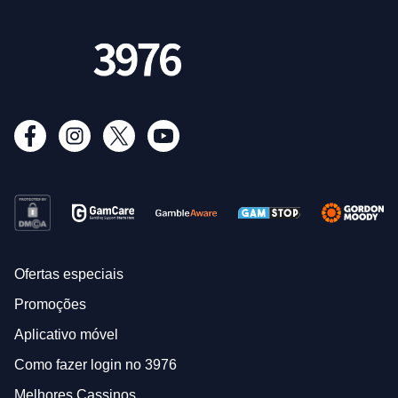
Ofertas especiais
Promoções
Aplicativo móvel
Como fazer login no 3976
Melhores Cassinos